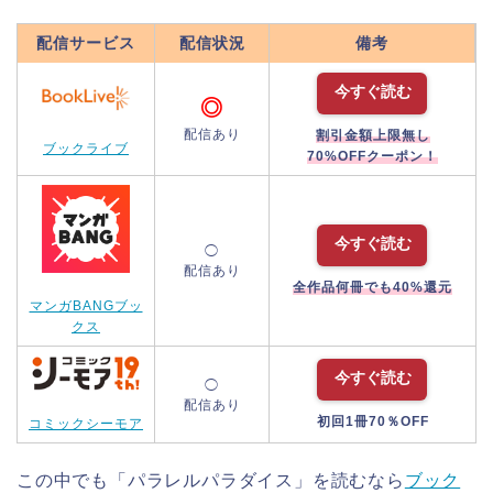
配信サービス
配信状況
備考
今すぐ読む
◎
配信あり
割引金額上限無し
ブックライブ
70%OFFクーポン！
今すぐ読む
◯
配信あり
全作品何冊でも40%還元
マンガBANGブッ
クス
今すぐ読む
◯
配信あり
初回1冊70％OFF
コミックシーモア
この中でも「パラレルパラダイス」を読むなら
ブック