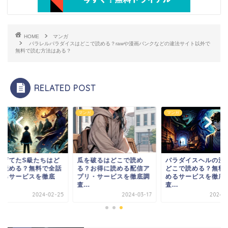
HOME
マンガ
パラレルパラダイスはどこで読める？rawや漫画バンクなどの違法サイト以外で
無料で読む方法はある？
RELATED POST
マンガ
マンガ
育てたS級たちはど
瓜を破るはどこで読め
パラダイスヘルの漫画
読める？無料で全話
る？お得に読める配信ア
どこで読める？無料で
るサービスを徹底
プリ・サービスを徹底調
めるサービスを徹底調
査...
査...
2024-02-25
2024-03-17
2024-05