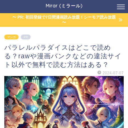
Mirar (ミラール)
〜 PR: 初回登録で7日間漫画読み放題！シーモア読み放題
〜
マンガ
PR
パラレルパラダイスはどこで読め
る？rawや漫画バンクなどの違法サイ
ト以外で無料で読む方法はある？
2024-07-07