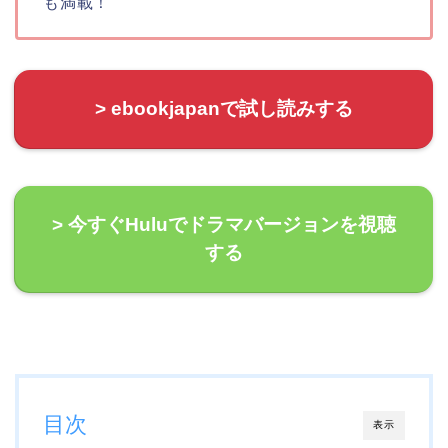
も満載！
> ebookjapanで試し読みする
> 今すぐHuluでドラマバージョンを視聴
する
目次
表示