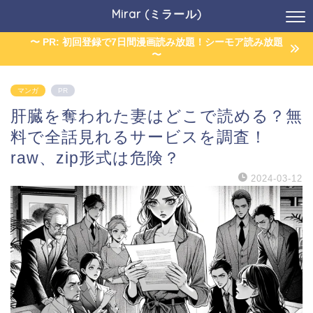
Mirar (ミラール)
〜 PR: 初回登録で7日間漫画読み放題！シーモア読み放題
〜
マンガ
PR
肝臓を奪われた妻はどこで読める？無
料で全話見れるサービスを調査！
raw、zip形式は危険？
2024-03-12