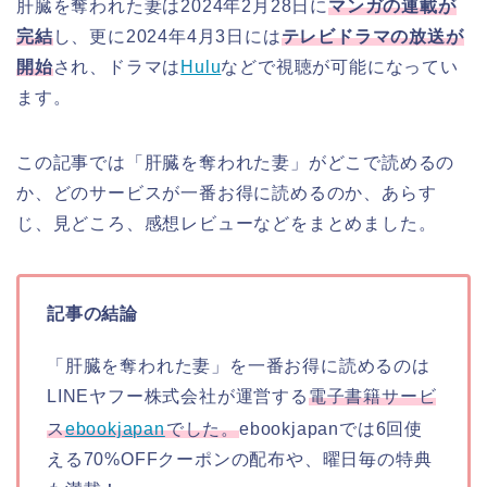
肝臓を奪われた妻は2024年2月28日に
マンガの連載が
完結
し、更に2024年4月3日には
テレビドラマの放送が
開始
され、ドラマは
Hulu
などで視聴が可能になってい
ます。
この記事では「肝臓を奪われた妻」がどこで読めるの
か、どのサービスが一番お得に読めるのか、あらす
じ、見どころ、感想レビューなどをまとめました。
記事の結論
「肝臓を奪われた妻」を一番お得に読めるのは
LINEヤフー株式会社が運営する
電子書籍サービ
ス
ebookjapan
でした。
ebookjapanでは6回使
える70%OFFクーポンの配布や、曜日毎の特典