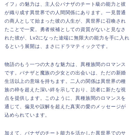
イフ』の魅力は、主人公バナザのチート級の能力と彼
が織り成す異世界での人間関係にあります。一見普通
の商人として始まった彼の人生が、異世界に召喚され
たことで一変。勇者候補としての資質がないと見なさ
れた彼が、Lv2になった途端に無限大の能力を手に入れ
るという展開は、まさにドラマティックです。
物語のもう一つの大きな魅力は、異種族間のロマンス
です。バナザと魔族の少女との出会いは、ただの新婚
生活以上の意味を持ちます。二人の関係は異世界の種
族の枠を超えた深い絆を示しており、読者に新たな視
点を提供します。このように、異種族間のロマンスを
通じて、偏見や誤解を超えた真実の愛のメッセージが
込められています。
加えて、バナザのチート能力を活かした異世界でのサ