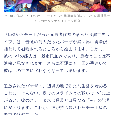
Mirarで作成した Lv2からチートだった元勇者候補のまったり異世界ラ
イフのオリジナルイメージ画像
『Lv2からチートだった元勇者候補のまったり異世界ラ
イフ』は、普通の商人だったバナザが異世界に勇者候
補として召喚されるところから始まります。しかし、
彼のLv1の能力は一般市民並みであり、勇者としては不
適格と見なされます。さらに不運にも、国の手違いで
彼は元の世界に戻れなくなってしまいます。
追放されたバナザは、辺境の地で新たな生活を始める
ことに。そんな中、森でのスライムとの戦いでLv2に上
がると、彼のステータスは通常とは異なる「∞」の記号
に変わります。これが、彼が持つ隠されたチート級の
能力の兆候でした。