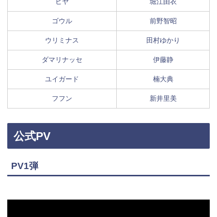
ヒヤ
堀江由衣
ゴウル
前野智昭
ウリミナス
田村ゆかり
ダマリナッセ
伊藤静
ユイガード
楠大典
フフン
新井里美
公式PV
PV1弾