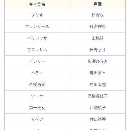
キャラ名
声優
フリオ
日野聡
フェンリース
釘宮理恵
バリロッサ
山根綺
ブロッサム
日野まり
ビレリー
広瀬ゆうき
ベラノ
稗田寧々
金髪勇者
村田太志
ツーヤ
高橋美佳子
第一王女
川澄綾子
サベア
井口裕香