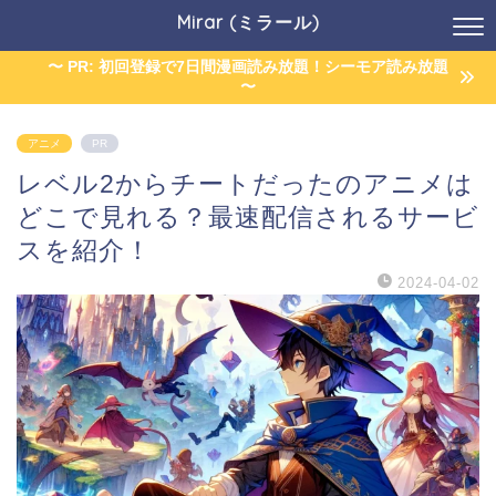
Mirar (ミラール)
〜 PR: 初回登録で7日間漫画読み放題！シーモア読み放題
〜
アニメ
PR
レベル2からチートだったのアニメは
どこで見れる？最速配信されるサービ
スを紹介！
2024-04-02