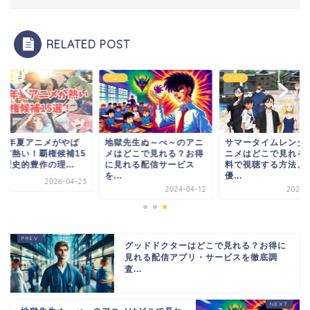
RELATED POST
メ
アニメ
アニメ
026年夏アニメがやば
地獄先生ぬ～べ～のアニ
サマータイムレンダ
ほど熱い！覇権候補15
メはどこで見れる？お得
ニメはどこで見れる
歴史的豊作の理...
に見れる配信サービス
料で視聴する方法、
を...
優...
2026-04-23
2024-04-12
2023-1
グッドドクターはどこで見れる？お得に
見れる配信アプリ・サービスを徹底調
査...