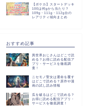
【ポケカ】スタートデッキ
100は何gから当たり？
109g・111g・112g台の
レアリティ傾向まとめ
おすすめ記事
異世界おじさんはどこで読
める？お得に読める配信ア
プリ・サービスを徹底調
査！
ニセモノ聖女は運命を覆す
はどこで読める？原作や漫
画の試し読み情報
瓜を破るはどこで読める？
お得に読める配信アプリ・
サービスを徹底調査！