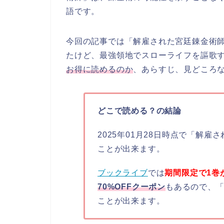
語です。
今回の記事では「解雇された宮廷錬金術
たけど、最強領地でスローライフを謳歌
お得に読めるのか
、あらすじ、見どころ
どこで読める？の結論
2025年01月28日時点で「解雇
ことが出来ます。
ブックライブ
では
期間限定で1巻
70%OFFクーポン
もあるので、
ことが出来ます。