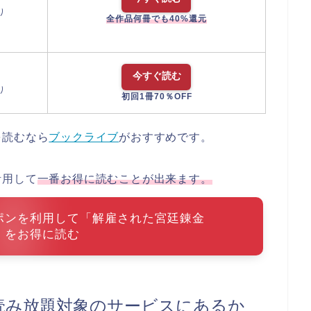
り
全作品何冊でも40%還元
今すぐ読む
り
初回1冊70％OFF
を読むなら
ブックライブ
がおすすめです。
活用して
一番お得に読むことが出来ます。
ポンを利用して「解雇された宮廷錬金
」をお得に読む
読み放題対象のサービスにあるか