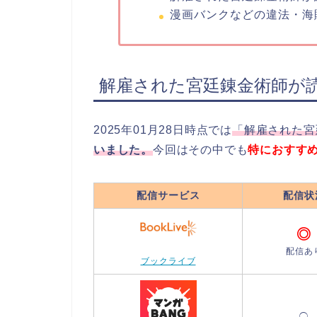
漫画バンクなどの違法・海
解雇された宮廷錬金術師が
2025年01月28日時点では
「解雇された宮
いました。
今回はその中でも
特におすす
配信サービス
配信状
◎
配信あ
ブックライブ
◯