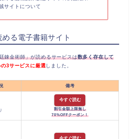
賊サイトについて
読める電子書籍サイト
廷錬金術師」が読めるサービスは
数多く存在して
めの3サービスに厳選
しました。
況
備考
今すぐ読む
割引金額上限無し
り
70%OFFクーポン！
今すぐ読む