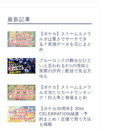
最新記事
【ポケカ】ストームエメラ
ルダは重さでサーチでき
る？実測データを元にまと
め
ブルーロックの舞台がひど
いと言われる3つの理由と
実際の評判｜配信で見る方
法も
【ポケカ】ストームエメラ
ルダ当たりカードランキン
グ！封入率と相場まとめ
【ポケカ30周年】30th
CELEBRATION抽選・予
約まとめ！定価で買う方法
も掲載