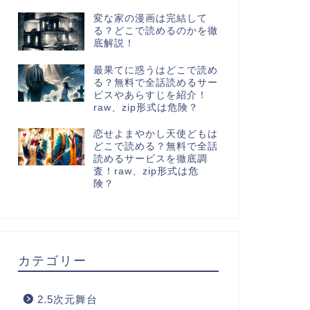
変な家の漫画は完結して
る？どこで読めるのかを徹
底解説！
最果てに惑うはどこで読め
る？無料で全話読めるサー
ビスやあらすじを紹介！
raw、zip形式は危険？
恋せよまやかし天使どもは
どこで読める？無料で全話
読めるサービスを徹底調
査！raw、zip形式は危
険？
カテゴリー
2.5次元舞台