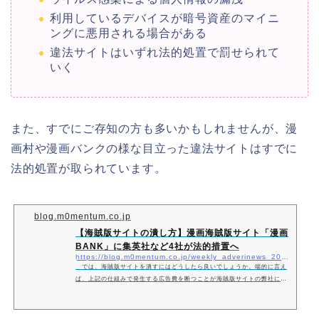
利用しているデバイスが暗号資産のマイニ
ングに悪用される場合がある
違法サイトはいずれ法的処置で罰せられて
いく
また、すでにご存知の方も多いかもしれませんが、漫
画村や漫画バンクの様な目立った違法サイトはすでに
法的処置が取られています。
blog.m0mentum.co.jp
【海賊版サイトの潰し方】漫画海賊版サイト「漫画
BANK」に集英社など4社が法的措置へ
https://blog.m0mentum.co.jp/weekly_adverinews_20211115
では、海賊版サイトを潰すにはどうしたら良いでしょうか。端的に言え
ば、上記の仕組みで発生する広告費を断つことが海賊版サイトの弊社につ
ながります。では広告はどうしたら発生しなくなるのでしょうか。