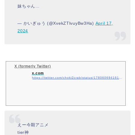
妹ちゃん…
— かいぎゅう (@XvekZTlvuyBw3Ha)
April 17,
2024
X (formerly Twitter)
x.com
https://twitter.com/choki2crab/status/1780606941615775867
えー今期アニメ
tier神