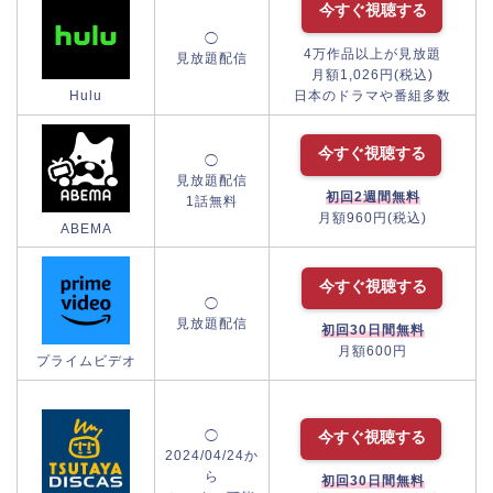
今すぐ視聴する
◯
4万作品以上が見放題
見放題配信
月額1,026円(税込)
Hulu
日本のドラマや番組多数
今すぐ視聴する
◯
見放題配信
初回2週間無料
1話無料
月額960円(税込)
ABEMA
今すぐ視聴する
◯
見放題配信
初回30日間無料
月額600円
プライムビデオ
◯
今すぐ視聴する
2024/04/24か
ら
初回30日間無料